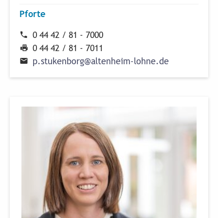
Pforte
0 44 42 / 81 - 7000
0 44 42 / 81 - 7011
p
.
s
t
u
k
e
n
b
o
r
g
@
a
l
t
e
n
h
e
i
m
-
l
o
h
n
e
.
d
e