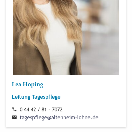
Lea Hoping
Leitung Tagespflege
0 44 42 / 81 - 7072
t
a
g
e
s
p
f
l
e
g
e
@
a
l
t
e
n
h
e
i
m
-
l
o
h
n
e
.
d
e