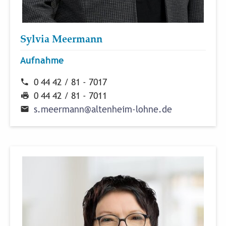
Sylvia Meermann
Aufnahme
0 44 42 / 81 - 7017
0 44 42 / 81 - 7011
s
.
m
e
e
r
m
a
n
n
@
a
l
t
e
n
h
e
i
m
-
l
o
h
n
e
.
d
e