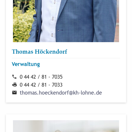
Thomas Höckendorf
Verwaltung
0 44 42 / 81 - 7035
0 44 42 / 81 - 7033
t
h
o
m
a
s
.
h
o
e
c
k
e
n
d
o
r
f
@
k
h
-
l
o
h
n
e
.
d
e