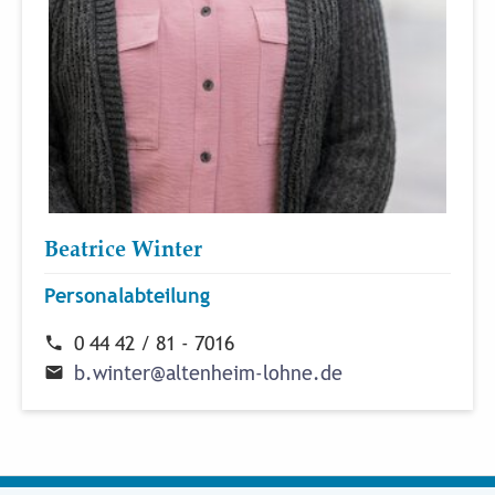
Beatrice Winter
Personalabteilung
0 44 42 / 81 - 7016
b
.
w
i
n
t
e
r
@
a
l
t
e
n
h
e
i
m
-
l
o
h
n
e
.
d
e