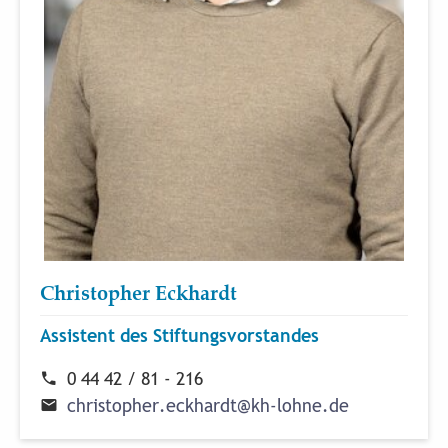
Christopher Eckhardt
Assistent des Stiftungsvorstandes
0 44 42 / 81 - 216
c
h
r
i
s
t
o
p
h
e
r
.
e
c
k
h
a
r
d
t
@
k
h
-
l
o
h
n
e
.
d
e