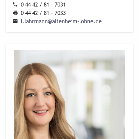
0 44 42 / 81 - 7031
0 44 42 / 81 - 7033
l
.
l
a
h
r
m
a
n
n
@
a
l
t
e
n
h
e
i
m
-
l
o
h
n
e
.
d
e