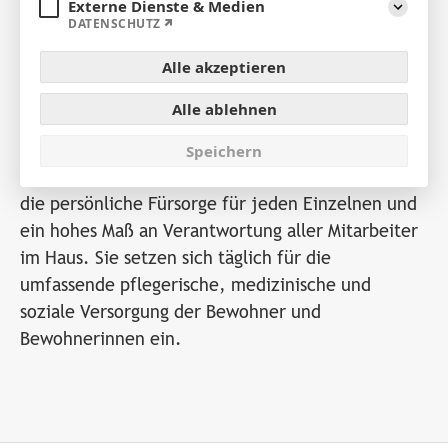
Das Alten-, Wohn- und Pflegeheim St. Elisabeth
Externe Dienste & Medien
Aufklap
DATENSCHUTZ
Haus hat seit seiner Gründung im Jahr 1986 einen
festen Platz im sozialen und medizinischen
Alle akzeptieren
Versorgungszentrum der Stadt Lohne
eingenommen. Dabei steht die Individualität des
Alle ablehnen
Menschen im Mittelpunkt.
Speichern
Dafür sorgen ein gut strukturiertes Pflegekonzept,
die persönliche Fürsorge für jeden Einzelnen und
ein hohes Maß an Verantwortung aller Mitarbeiter
im Haus. Sie setzen sich täglich für die
umfassende pflegerische, medizinische und
soziale Versorgung der Bewohner und
Bewohnerinnen ein.