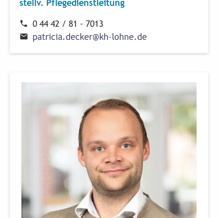
stellv. Pflegedienstleitung
0 44 42 / 81 - 7013
p
a
t
r
i
c
i
a
.
d
e
c
k
e
r
@
k
h
-
l
o
h
n
e
.
d
e