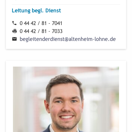
Leitung begl. Dienst
0 44 42 / 81 - 7041
0 44 42 / 81 - 7033
b
e
g
l
e
i
t
e
n
d
e
r
d
i
e
n
s
t
@
a
l
t
e
n
h
e
i
m
-
l
o
h
n
e
.
d
e