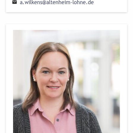
a
.
w
i
l
k
e
n
s
@
a
l
t
e
n
h
e
i
m
-
l
o
h
n
e
.
d
e