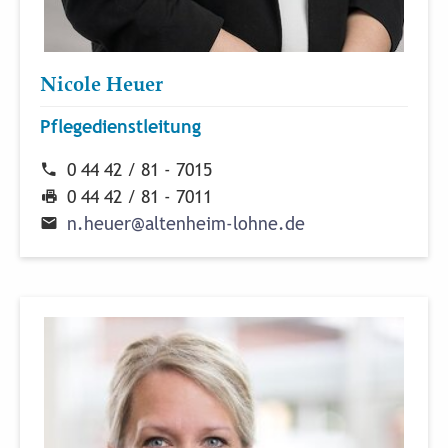
Nicole Heuer
Pflegedienstleitung
0 44 42 / 81 - 7015
0 44 42 / 81 - 7011
n
.
h
e
u
e
r
@
a
l
t
e
n
h
e
i
m
-
l
o
h
n
e
.
d
e