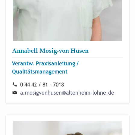
Annabell Mosig-von Husen
Verantw. Praxisanleitung /
Qualitätsmanagement
0 44 42 / 81 - 7018
a
.
m
o
s
i
g
v
o
n
h
u
s
e
n
@
a
l
t
e
n
h
e
i
m
-
l
o
h
n
e
.
d
e