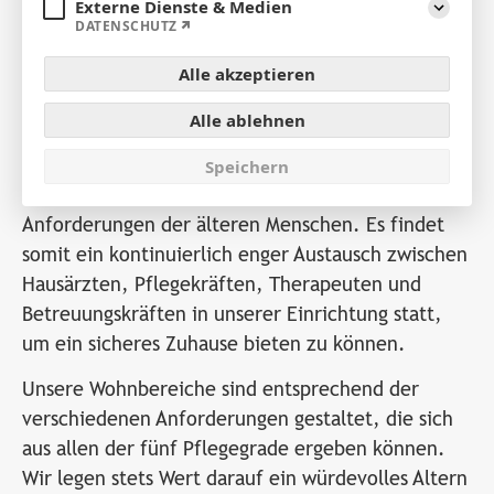
Bei uns im St.-Elisabeth-Haus sind die
Externe Dienste & Medien
Aufklap
DATENSCHUTZ
Möglichkeiten für eine umfassende,
familiengerechte und wohnortnahe
Alle akzeptieren
Pflegeversorgung älterer und kranker Menschen
optimal gegeben.
Alle ablehnen
Die Pflege orientiert sich dabei am Behandlungs-
Speichern
und Pflegebedarf sowie den individuellen
Anforderungen der älteren Menschen. Es findet
somit ein kontinuierlich enger Austausch zwischen
Hausärzten, Pflegekräften, Therapeuten und
Betreuungskräften in unserer Einrichtung statt,
um ein sicheres Zuhause bieten zu können.
Unsere Wohnbereiche sind entsprechend der
verschiedenen Anforderungen gestaltet, die sich
aus allen der fünf Pflegegrade ergeben können.
Wir legen stets Wert darauf ein würdevolles Altern